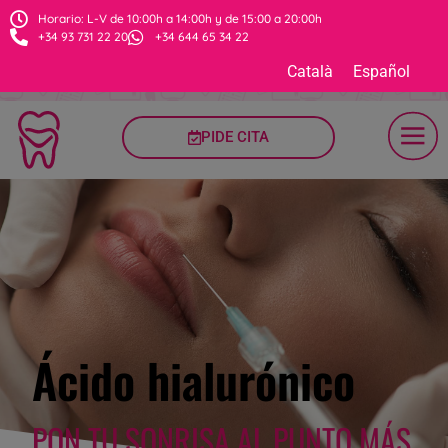
Horario: L-V de 10:00h a 14:00h y de 15:00 a 20:00h
+34 93 731 22 20
+34 644 65 34 22
Català
Español
PIDE CITA
Ácido hialurónico
PON TU SONRISA AL PUNTO MÁS