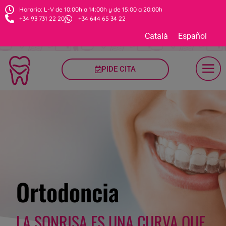
Horario: L-V de 10:00h a 14:00h y de 15:00 a 20:00h
+34 93 731 22 20
+34 644 65 34 22
Català
Español
PIDE CITA
Ortodoncia
LA SONRISA ES UNA CURVA QUE