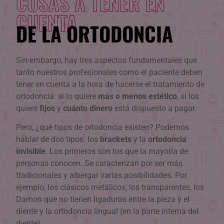
COSAS A TENER EN
CUENTA
DE LA ORTODONCIA
Sin embargo, hay tres aspectos fundamentales que
tanto nuestros profesionales como el paciente deben
tener en cuenta a la hora de hacerse el tratamiento de
ortodoncia: si lo quiere
más o menos estético
, si los
quiere
fijos
y
cuánto dinero
está dispuesto a pagar.
Pero, ¿qué tipos de ortodoncia existen? Podemos
hablar de dos tipos: los
brackets
y la
ortodoncia
invisible
. Los primeros son los que la mayoría de
personas conocen. Se caracterizan por ser más
tradicionales y albergar varias posibilidades. Por
ejemplo, los clásicos metálicos, los transparentes, los
Damon que no tienen ligaduras entre la pieza y el
diente y la ortodoncia lingual (en la parte interna del
diente).