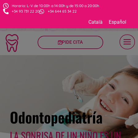
Horario: L-V de 10:00h a 14:00h y de 15:00 a 20:00h
+34 93 731 22 20
+34 644 65 34 22
Català
Español
PIDE CITA
Odontopediatría
LA SONRISA DE UN NIÑO ES UN