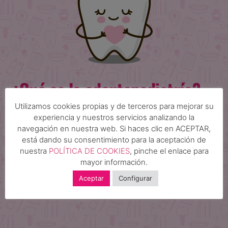
¿Qué es la odontopediatría?
Utilizamos cookies propias y de terceros para mejorar su
La odontopediatría es la rama de la odontología que se
experiencia y nuestros servicios analizando la
encarga de tratar a los más pequeños.
navegación en nuestra web. Si haces clic en ACEPTAR,
está dando su consentimiento para la aceptación de
La necesidad de proteger y cuidar la boca de los niños y
nuestra
POLÍTICA DE COOKIES
, pinche el enlace para
niñas es que está en constante
crecimiento y desarrollo.
mayor información.
La formación de la dentadura sugiere un proceso
Aceptar
Configurar
concreto que un especialista en esta área debe tratar.