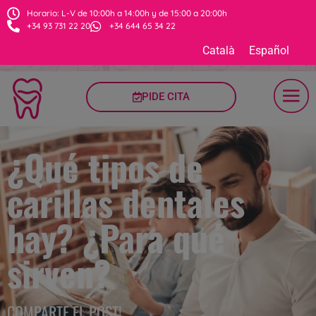
Horario: L-V de 10:00h a 14:00h y de 15:00 a 20:00h
+34 93 731 22 20
+34 644 65 34 22
Català
Español
PIDE CITA
¿Qué tipos de
carillas dentales
hay? ¿Para qué
sirven?
COMPARTE EL POST!