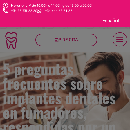
Horario: L-V de 10:00h a 14:00h y de 15:00 a 20:00h
+34 93 731 22 20
+34 644 65 34 22
Español
PIDE CITA
5 preguntas
frecuentes sobre
implantes dentales
en fumadores,
respondidas por un